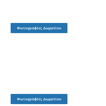
Superior Σουίτα Νεονύμφων
Φωτογραφίες Δωματίου
Deluxe δωμάτιο
Φωτογραφίες Δωματίου