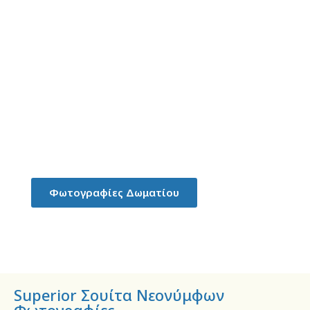
Στούντιο ημιυπόγειου
παραρτήματος για 2-3 άτομα
Φωτογραφίες Δωματίου
Superior Σουίτα Νεονύμφων
Φωτογραφίες