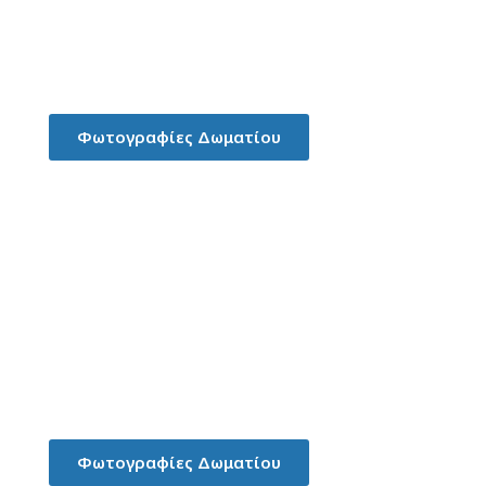
Στούντιο Παραρτήματος για 2-3
Άτομα
Φωτογραφίες Δωματίου
Στούντιο Παραρτήματος για 2
ενήλικες + 2 παιδιά
Φωτογραφίες Δωματίου