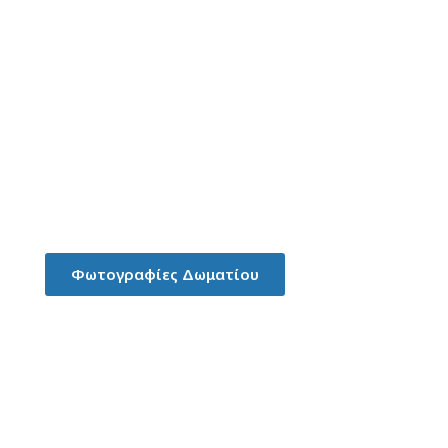
Δίκλινο Δωμάτιο με 2 Μονά
Κρεβάτια για ΑμεΑ
Φωτογραφίες Δωματίου