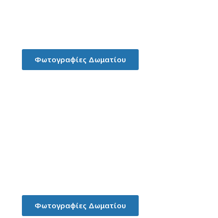
Στούντιο για 2-3 άτομα
Φωτογραφίες Δωματίου
Δίκλινο Δωμάτιο με 1 διπλό ή 3
μονά κρεβάτια
Φωτογραφίες Δωματίου